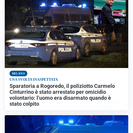
MILANO
UNA SVOLTA INASPETTATA
Sparatoria a Rogoredo, il poliziotto Carmelo
Cinturrino è stato arrestato per omicidio
volontario: l’uomo era disarmato quando è
stato colpito