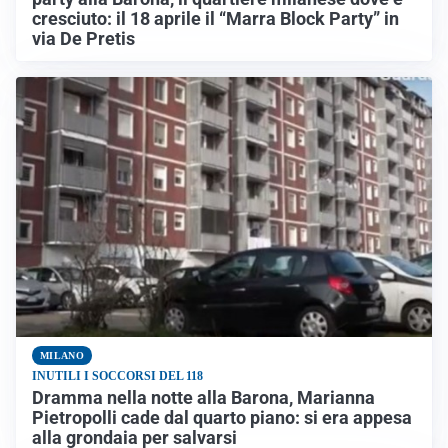
cresciuto: il 18 aprile il “Marra Block Party” in
via De Pretis
MILANO
INUTILI I SOCCORSI DEL 118
Dramma nella notte alla Barona, Marianna
Pietropolli cade dal quarto piano: si era appesa
alla grondaia per salvarsi