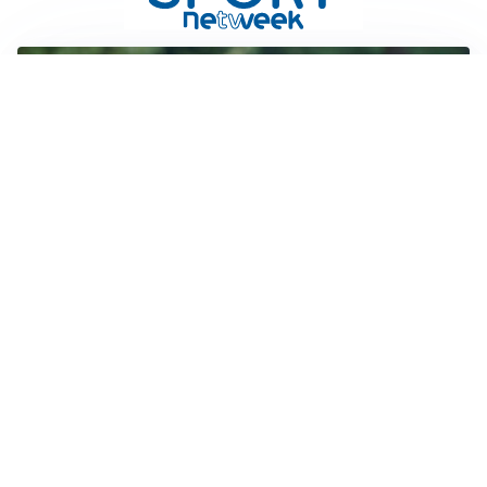
LE PAROLE
Milan, Amorim: “Sapevamo delle difficoltà, faremo
delle scelte”
LE PAROLE
Juventus, Spalletti soddisfatto: “I nuovi? Li ho visti
molto bene”