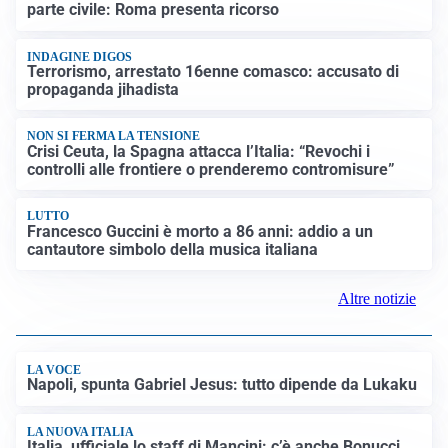
parte civile: Roma presenta ricorso
INDAGINE DIGOS
Terrorismo, arrestato 16enne comasco: accusato di
propaganda jihadista
NON SI FERMA LA TENSIONE
Crisi Ceuta, la Spagna attacca l’Italia: “Revochi i
controlli alle frontiere o prenderemo contromisure”
LUTTO
Francesco Guccini è morto a 86 anni: addio a un
cantautore simbolo della musica italiana
Altre notizie
LA VOCE
Napoli, spunta Gabriel Jesus: tutto dipende da Lukaku
LA NUOVA ITALIA
Italia, ufficiale lo staff di Mancini: c’è anche Bonucci