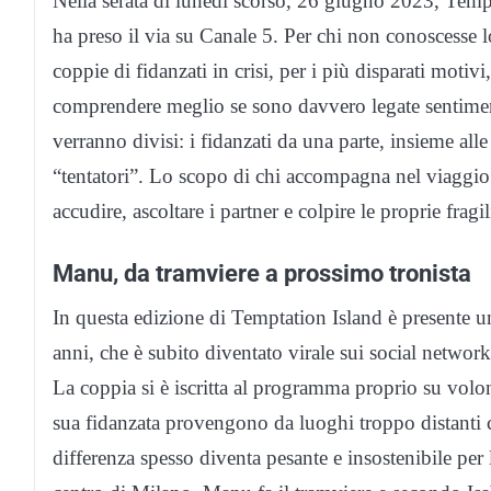
Nella serata di lunedì scorso, 26 giugno 2023, Temp
ha preso il via su Canale 5. Per chi non conoscesse l
coppie di fidanzati in crisi, per i più disparati motiv
comprendere meglio se sono davvero legate sentiment
verranno divisi: i fidanzati da una parte, insieme alle 
“tentatori”. Lo scopo di chi accompagna nel viaggio q
accudire, ascoltare i partner e colpire le proprie fragil
Manu, da tramviere a prossimo tronista
In questa edizione di Temptation Island è presente
anni, che è subito diventato virale sui social network 
La coppia si è iscritta al programma proprio su volon
sua fidanzata provengono da luoghi troppo distanti
differenza spesso diventa pesante e insostenibile per 