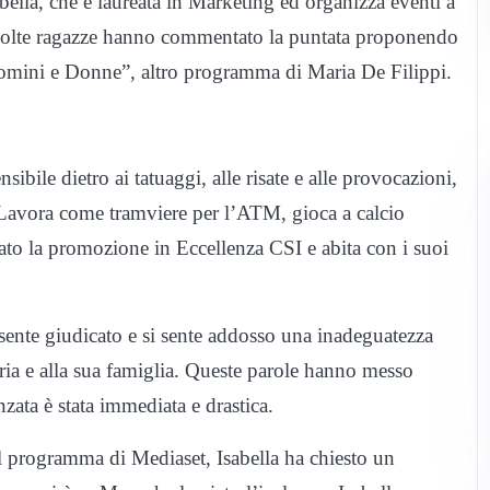
bella, che è laureata in Marketing ed organizza eventi a
l molte ragazze hanno commentato la puntata proponendo
Uomini e Donne”, altro programma di Maria De Filippi.
bile dietro ai tatuaggi, alle risate e alle provocazioni,
e. Lavora come tramviere per l’ATM, gioca a calcio
tato la promozione in Eccellenza CSI e abita con i suoi
sente giudicato e si sente addosso una inadeguatezza
toria e alla sua famiglia. Queste parole hanno messo
nzata è stata immediata e drastica.
l programma di Mediaset, Isabella ha chiesto un