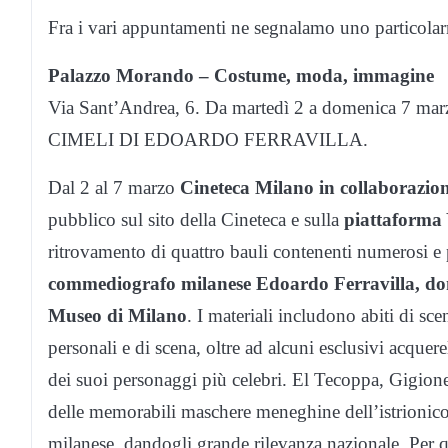
Fra i vari appuntamenti ne segnalamo uno particolar
Palazzo Morando – Costume, moda, immagine
Via Sant’Andrea, 6. Da martedì 2 a domenica 7 m
CIMELI DI EDOARDO FERRAVILLA.
Dal 2 al 7 marzo
Cineteca Milano in collaborazi
pubblico sul sito della Cineteca e sulla
piattaforma
ritrovamento di quattro bauli contenenti numerosi e p
commediografo milanese Edoardo Ferravilla, donat
Museo di Milano
. I materiali includono abiti di scen
personali e di scena, oltre ad alcuni esclusivi acquerel
dei suoi personaggi più celebri. El Tecoppa, Gigione
delle memorabili maschere meneghine dell’istrionico 
milanese, dandogli grande rilevanza nazionale. Per q