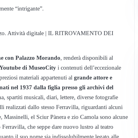
mente “intrigante”.
arzo. Attività digitale | IL RITROVAMENTO DEI
one con Palazzo Morando
, renderà disponibili al
 Youtube di MuseoCity
i contenuti dell’eccezionale
reziosi materiali appartenuti al
grande attore e
i nel 1937 dalla figlia presso gli archivi del
a, spartiti musicali, diari, lettere, diverse fotografie
li realizzati dallo stesso Ferravilla, riguardanti alcuni
, Massinelli, el Sciur Pànera e zio Camola sono alcune
Ferravilla, che seppe dare nuovo lustro al teatro
uanto il suo nome sia indissolubilmente legato alle