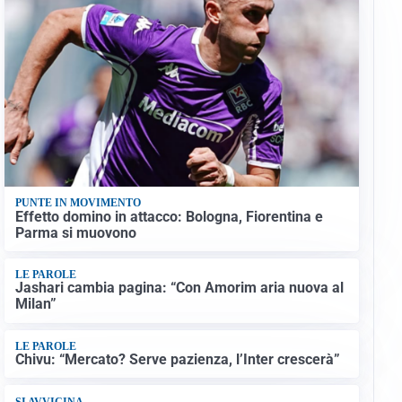
PUNTE IN MOVIMENTO
Effetto domino in attacco: Bologna, Fiorentina e
Parma si muovono
LE PAROLE
Jashari cambia pagina: “Con Amorim aria nuova al
Milan”
LE PAROLE
Chivu: “Mercato? Serve pazienza, l’Inter crescerà”
SI AVVICINA