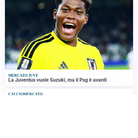
SICUREZZA NAVALE
Hormuz riapre solo se gli USA cambiano condotta: le
condizioni di Teheran
RIAPERTURA FRONTIERE
Crisi Ceuta, Tajani: “Schengen ripristinato solo a
pericolo finito”
Altre notizie