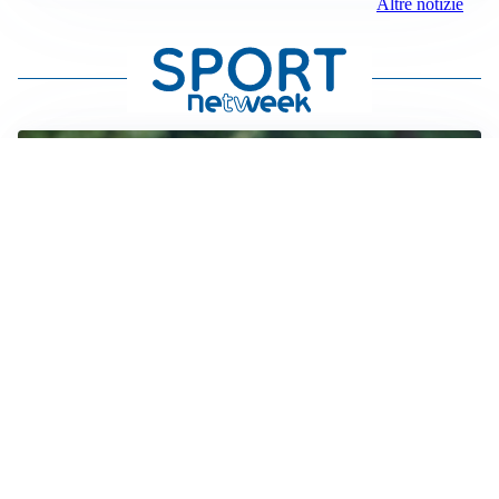
Altre notizie
LE PAROLE
Milan, Amorim: “Sapevamo delle difficoltà, faremo
delle scelte”