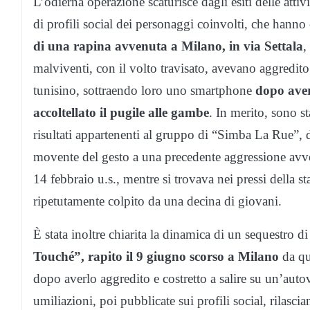
L’odierna operazione scaturisce dagli esiti delle attivi
di profili social dei personaggi coinvolti, che hanno 
di una rapina avvenuta a Milano, in via Settala
,
malviventi, con il volto travisato, avevano aggredit
tunisino, sottraendo loro uno smartphone
dopo averl
accoltellato il pugile alle gambe
. In merito, sono sta
risultati appartenenti al gruppo di “Simba La Rue”,
movente del gesto a una precedente aggressione avv
14 febbraio u.s., mentre si trovava nei pressi della s
ripetutamente colpito da una decina di giovani.
È stata inoltre chiarita la dinamica di un sequestro 
Touché”, rapito il 9 giugno scorso a Milano
da qu
dopo averlo aggredito e costretto a salire su un’auto
umiliazioni, poi pubblicate sui profili social, rilasc