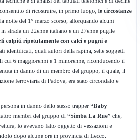
tà tecniche e di analisi dei tabulati telefonici e di decine
consentito di ricostruire, in primo luogo,
le circostanze
 la notte del 1° marzo scorso, allorquando alcuni
o in strada un 22enne italiano e un 27enne pugile
i colpiti ripetutamente con calci e pugni e
ti identificati, quali autori della rapina, sette soggetti
 di cui 6 maggiorenni e 1 minorenne, riconducendo il
enuta in danno di un membro del gruppo, il quale, il
tazione ferroviaria di Padova, era stato circondato e
di persona in danno dello stesso trapper
“Baby
attro membri del gruppo di
“Simba La Rue”
che,
vettura, lo avevano fatto oggetto di vessazioni e
iandolo dopo alcune ore in provincia di Lecco.