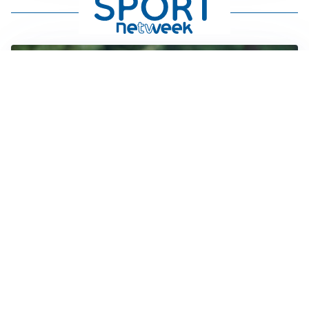
LE PAROLE
Milan, Amorim: “Sapevamo delle difficoltà, faremo
delle scelte”
LE PAROLE
Juventus, Spalletti soddisfatto: “I nuovi? Li ho visti