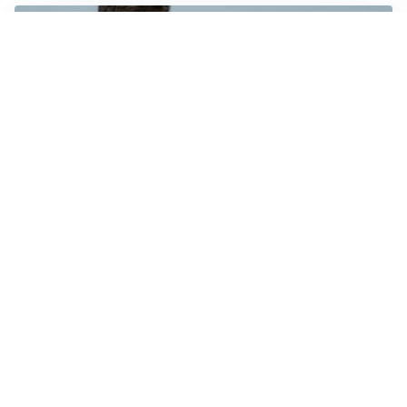
AMICHEVOLI
Juventus-Inter, antipasto di Serie A: le probabili
formazioni
IL NOME NUOVO
Napoli, Musso resta un’opzione per la porta
TITOLARE IN CAMPIONATO
Inter, tocca a Pio Esposito: Chivu gli affida l’attacco