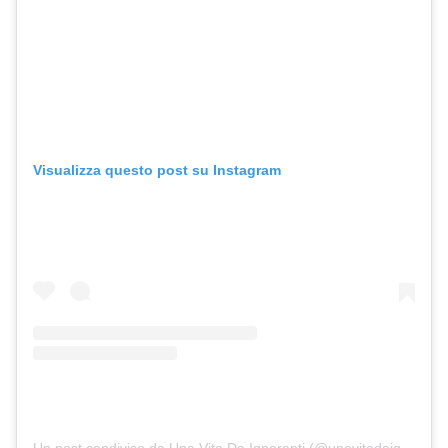
Visualizza questo post su Instagram
Un post condiviso da Una Vita Da Ignoranti (@unavitadaignoranti)