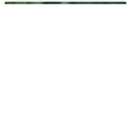
LE PAROLE
Milan, Amorim: “Sapevamo delle difficoltà, faremo
delle scelte”
LE PAROLE
Juventus, Spalletti soddisfatto: “I nuovi? Li ho visti
molto bene”
AMICHEVOLI