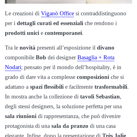
Le creazioni di
Viganò Office
si contraddistinguono
per i
dettagli curati ed essenziali
che rendono i
prodotti unici
e
contemporanei
.
Tra le
novità
presenti all’esposizione il
divano
componibile
Bob
dei designer
Basaglia + Rota
Nodari
; pensato per il mondo dell’hospitality, è in
grado di dare vita a complesse
composizioni
che si
adattano a
spazi flessibili
e facilmente
trasformabili
.
In mostra anche la collezione di
tavoli Sebastian
,
degli stessi designers, la soluzione perfetta per una
sala riunioni
di rappresentanza, che può divenire
protagonista di una
sala da pranzo
di una casa
elegante. Infine, dopo la presentazione di
Très Jolie
,