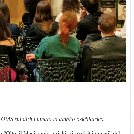
e OMS sui diritti umani in ambito psichiatrico.
 “Oltre il Manicomio: psichiatria e diritti umani” del