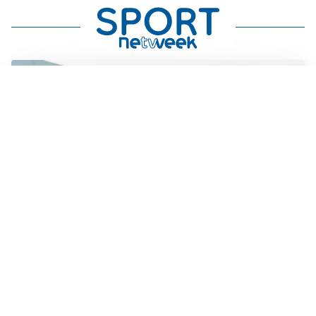
OBIETTIVO CHE SI ALLONTANA
Inter-Romero, l’Atletico accelera: i nerazzurri restano
in attesa
L'OPPORTUNITÀ