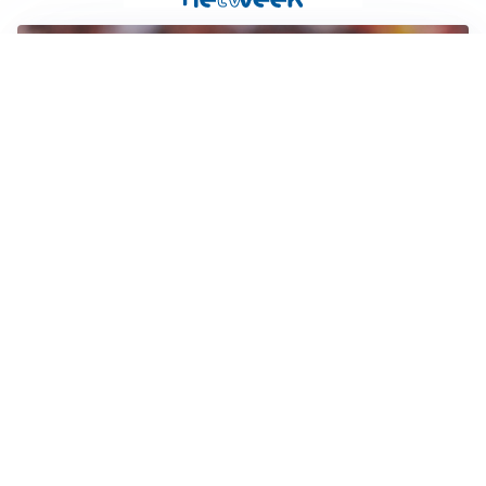
AFFARE IN CHIUSURA
Barcellona, colpo Rodri: battuto il Real Madrid
MOTIVATO
Douglas Luiz dice no all’Everton e punta sulla
Juventus
RIENTRO A RILENTO